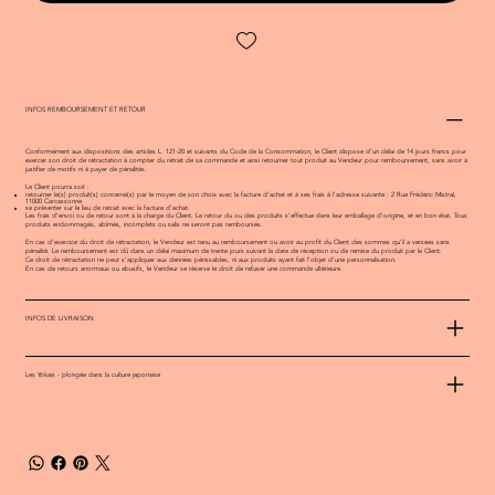
INFOS REMBOURSEMENT ET RETOUR
Conformément aux dispositions des articles L. 121-20 et suivants du Code de la Consommation, le Client dispose d’un délai de 14 jours francs pour
exercer son droit de rétractation à compter du retrait de sa commande et ainsi retourner tout produit au Vendeur pour remboursement, sans avoir à
justifier de motifs ni à payer de pénalités.
Le Client pourra soit :
retourner le(s) produit(s) concerné(s) par le moyen de son choix avec la facture d’achat et à ses frais à l’adresse suivante : 2 Rue Frédéric Mistral,
11000 Carcassonne
se présenter sur le lieu de retrait avec la facture d’achat.
Les frais d’envoi ou de retour sont à la charge du Client. Le retour du ou des produits s’effectue dans leur emballage d’origine, et en bon état. Tous
produits endommagés, abîmés, incomplets ou salis ne seront pas remboursés.
En cas d’exercice du droit de rétractation, le Vendeur est tenu au remboursement ou avoir au profit du Client des sommes qu’il a versées sans
pénalité. Le remboursement est dû dans un délai maximum de trente jours suivant la date de réception ou de remise du produit par le Client.
Ce droit de rétractation ne peut s’appliquer aux denrées périssables, ni aux produits ayant fait l’objet d’une personnalisation.
En cas de retours anormaux ou abusifs, le Vendeur se réserve le droit de refuser une commande ultérieure.
INFOS DE LIVRAISON
Les Yokais - plongée dans la culture japonaise