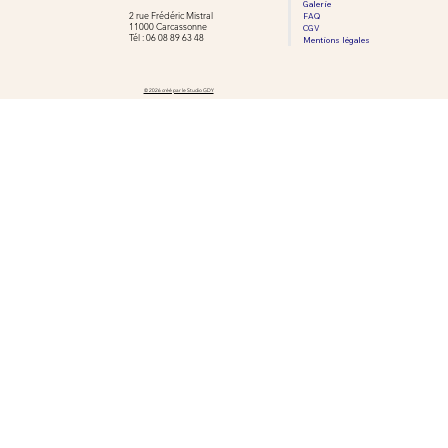
Galerie
2 rue Frédéric Mistral
FAQ
11000 Carcassonne
CGV
​​Tél : 06 08 89 63 48
Mentions légales
© 2026 créé par le Studio GDY