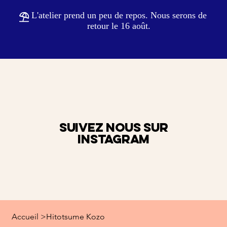
                                                           
Se
SUIVEZ NOUS SUR
Instagram
Accueil
>
Hitotsume Kozo