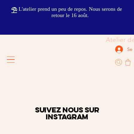
                                                           
Se
SUIVEZ NOUS SUR
Instagram