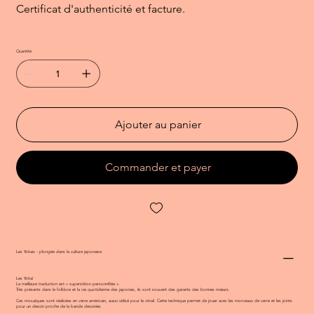
Certificat d'authenticité et facture.
Quantité
Ajouter au panier
Commander et payer
Les Yokais - plongée dans la culture japonaise
Les Yokaï
La meilleure traduction est « superstition personnifiée ».
Très présents dans le folklore et la vie quotidienne des japonais, ils sont souvent des garants des bonnes mœurs.
Ces mosaïques sont réalisées en verre américain, aussi utilisé pour le vitrail. Cette technique permet de jouer avec les morceaux de verre et les joints
pour un dessin proche de la bande dessinée.