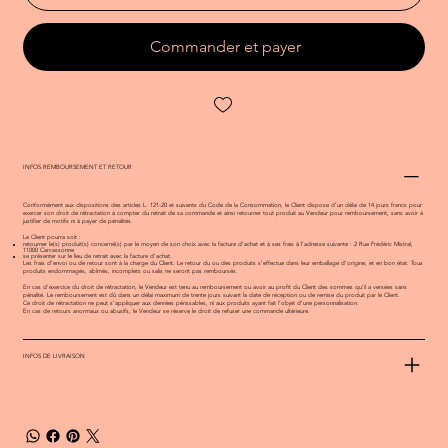
Commander et payer
INFOS REMBOURSEMENT ET RETOUR
Conformément aux dispositions des articles L. 121-20 et suivants du Code de la Consommation, le Client dispose d’un délai de 14 jours francs pour
exercer son droit de rétractation à compter du retrait de sa commande et ainsi retourner tout produit au Vendeur pour remboursement, sans avoir à
justifier de motifs ni à payer de pénalités.
Le Client pourra soit :
retourner le(s) produit(s) concerné(s) par le moyen de son choix avec la facture d’achat et à ses frais à l’adresse suivante : 2 Rue Frédéric Mistral,
11000 Carcassonne
se présenter sur le lieu de retrait avec la facture d’achat.
Les frais d’envoi ou de retour sont à la charge du Client. Le retour du ou des produits s’effectue dans leur emballage d’origine, et en bon état. Tous
produits endommagés, abîmés, incomplets ou salis ne seront pas remboursés.
En cas d’exercice du droit de rétractation, le Vendeur est tenu au remboursement ou avoir au profit du Client des sommes qu’il a versées sans
pénalité. Le remboursement est dû dans un délai maximum de trente jours suivant la date de réception ou de remise du produit par le Client.
Ce droit de rétractation ne peut s’appliquer aux denrées périssables, ni aux produits ayant fait l’objet d’une personnalisation.
En cas de retours anormaux ou abusifs, le Vendeur se réserve le droit de refuser une commande ultérieure.
INFOS DE LIVRAISON