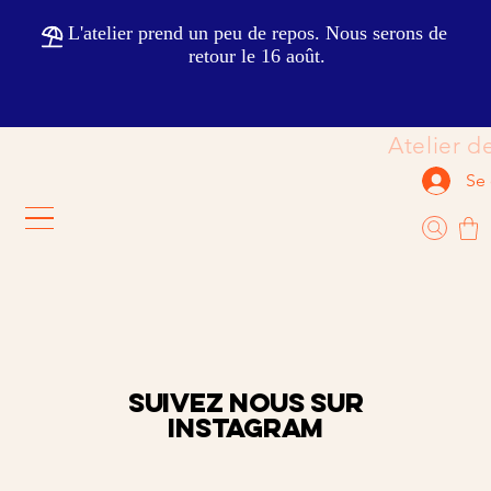
                                                           
Se
SUIVEZ NOUS SUR
Instagram