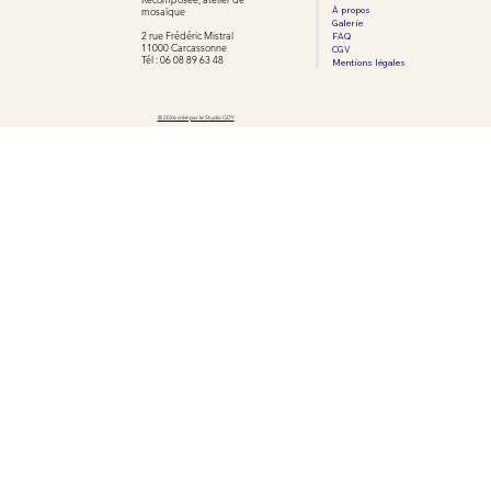
mosaïque
À propos
Galerie
2 rue Frédéric Mistral
FAQ
11000 Carcassonne
CGV
​​Tél : 06 08 89 63 48
Mentions légales
© 2026 créé par le Studio GDY