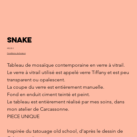
Snake
Prix
490,00 €
Conditions de livraison
Tableau de mosaïque contemporaine en verre à vitrail.
Le verre à vitrail utilisé est appelé verre Tiffany et est peu
transparent ou opalescent.
La coupe du verre est entièrement manuelle.
Fond en enduit ciment teinté et peint.
Le tableau est entièrement réalisé par mes soins, dans
mon atelier de Carcassonne.
PIECE UNIQUE
Inspirée du tatouage old school, d'après le dessin de