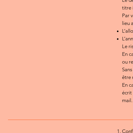
Le de
titre
Par v
lieu 
L’all
L’an
Le ri
En ca
ou re
Sans 
êtr
En ca
écri
mail.
Conf