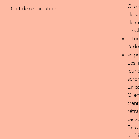
Clien
Droit de rétractation
de s
de mo
Le Cl
retou
l’ad
se pr
Les f
leur 
sero
En ca
Clien
trent
rétr
pers
En c
ulté