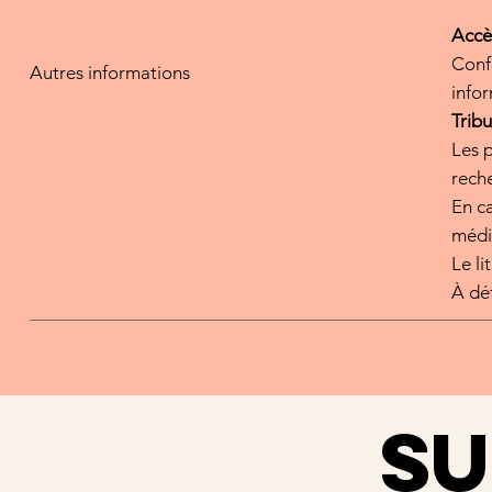
Accè
Conf
Autres informations
infor
Tribu
Les p
reche
En ca
médi
Le li
À de
SU