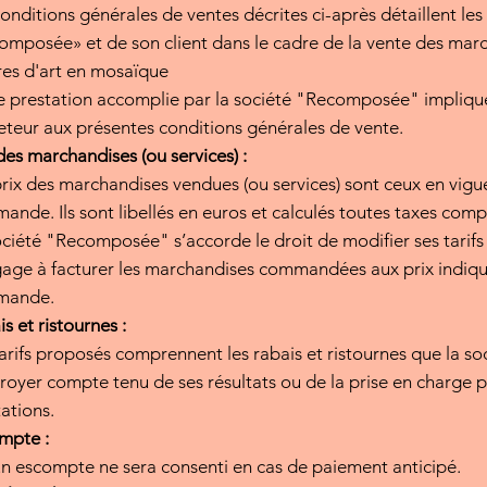
onditions générales de ventes décrites ci-après détaillent les
mposée» et de son client dans le cadre de la vente des march
es d'art en mosaïque
 prestation accomplie par la société "Recomposée" implique
eteur aux présentes conditions générales de vente.
des marchandises (ou services) :
rix des marchandises vendues (ou services) sont ceux en vigue
nde. Ils sont libellés en euros et calculés toutes taxes comp
ciété "Recomposée" s’accorde le droit de modifier ses tarifs
age à facturer les marchandises commandées aux prix indique
mande.
s et ristournes :
arifs proposés comprennent les rabais et ristournes que la so
troyer compte tenu de ses résultats ou de la prise en charge 
ations.
mpte :
n escompte ne sera consenti en cas de paiement anticipé.