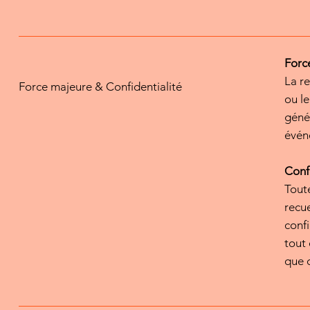
Forc
La re
Force majeure & Confidentialité
ou le
géne
évé
Confi
Tout
recue
confi
tout 
que c