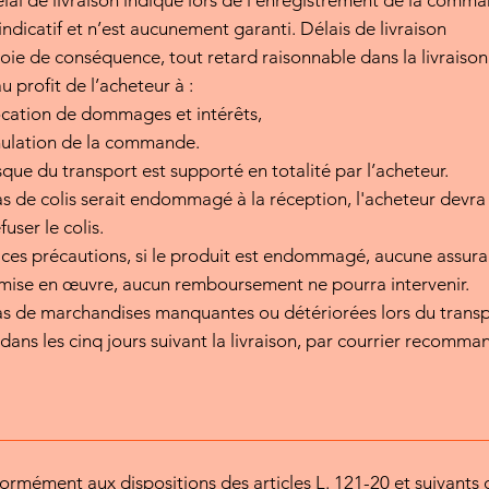
́lai de livraison indiqué lors de l’enregistrement de la comma
 indicatif et n’est aucunement garanti. Délais de livraison
oie de conséquence, tout retard raisonnable dans la livrais
au profit de l’acheteur à :
ocation de dommages et intérêts,
nulation de la commande.
sque du transport est supporté en totalité par l’acheteur.
s de colis serait endommagé à la réception, l'acheteur devra o
fuser le colis.
ces précautions, si le produit est endommagé, aucune assuranc
e mise en œuvre, aucun remboursement ne pourra intervenir.
s de marchandises manquantes ou détériorées lors du transp
t dans les cinq jours suivant la livraison, par courrier recomma
ormément aux dispositions des articles L. 121-20 et suivant