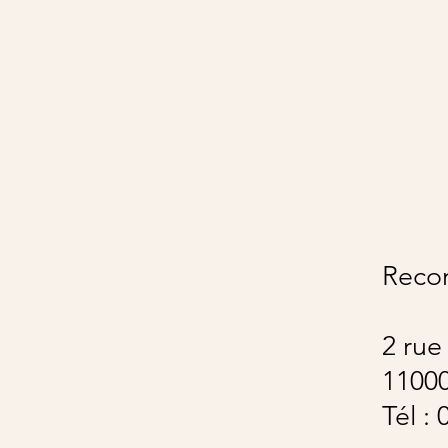
Reco
2 rue
1100
​​Tél 