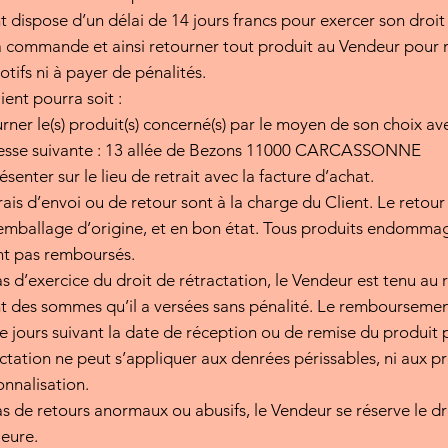
t dispose d’un délai de 14 jours francs pour exercer son droit 
a commande et ainsi retourner tout produit au Vendeur pour re
tifs ni à payer de pénalités.
ient pourra soit :
rner le(s) produit(s) concerné(s) par le moyen de son choix avec 
resse suivante : 13 allée de Bezons 11000 CARCASSONNE
ésenter sur le lieu de retrait avec la facture d’achat.
rais d’envoi ou de retour sont à la charge du Client. Le retou
emballage d’origine, et en bon état. Tous produits endommagé
nt pas remboursés.
s d’exercice du droit de rétractation, le Vendeur est tenu a
t des sommes qu’il a versées sans pénalité. Le rembourseme
e jours suivant la date de réception ou de remise du produit p
actation ne peut s’appliquer aux denrées périssables, ni aux pr
onnalisation.
as de retours anormaux ou abusifs, le Vendeur se réserve le 
rieure.