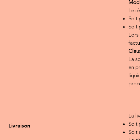
Moda
Le r
Soit 
Soit 
Lors 
factu
Claus
La so
en pr
liqui
proce
La li
Soit 
Livraison
Soit 