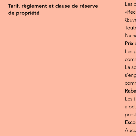
Les c
Tarif, règlement et clause de réserve
«Reco
de propriété
Œuvr
Toute
l’ach
Prix 
Les p
comma
La so
s’eng
com
Rabai
Les t
à oc
prest
Esco
Aucu