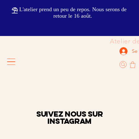
                                                           
Se
SUIVEZ NOUS SUR
Instagram